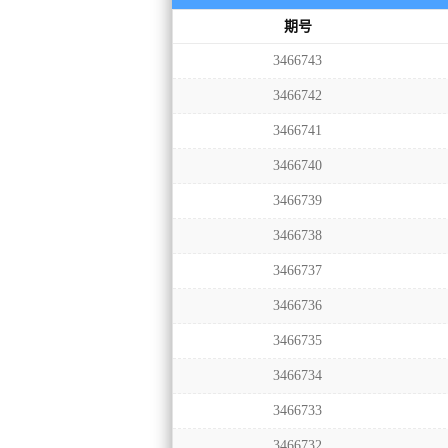
期号
3466743
3466742
3466741
3466740
3466739
3466738
3466737
3466736
3466735
3466734
3466733
3466732