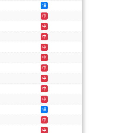
错
中
中
中
中
中
中
中
中
中
错
中
中