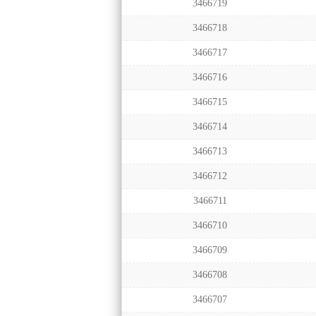
3466719
3466718
3466717
3466716
3466715
3466714
3466713
3466712
3466711
3466710
3466709
3466708
3466707