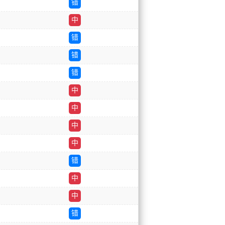
错
中
错
错
错
中
中
中
中
错
中
中
错