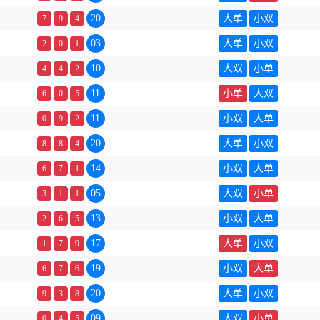
20
大单
小双
7
9
4
03
大单
小双
2
0
1
10
大双
小单
4
4
2
11
小单
大双
6
0
5
11
小双
大单
0
9
2
20
大单
小双
8
8
4
14
小双
大单
6
7
1
05
大双
小单
3
1
1
13
小双
大单
2
6
5
17
大单
小双
1
7
9
19
小双
大单
6
7
6
20
大单
小双
9
3
8
09
大双
小单
0
4
5