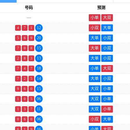
号码
预测
---
小单
大双
12
小双
大单
4
7
1
20
大单
小双
5
6
9
15
大单
小双
7
0
8
13
大单
小双
2
8
3
18
小单
大双
7
4
7
14
大单
小双
7
2
5
15
大双
小单
9
6
0
06
大双
小单
1
0
5
11
大双
小单
1
3
7
06
小双
大单
0
6
0
16
小单
大双
6
1
9