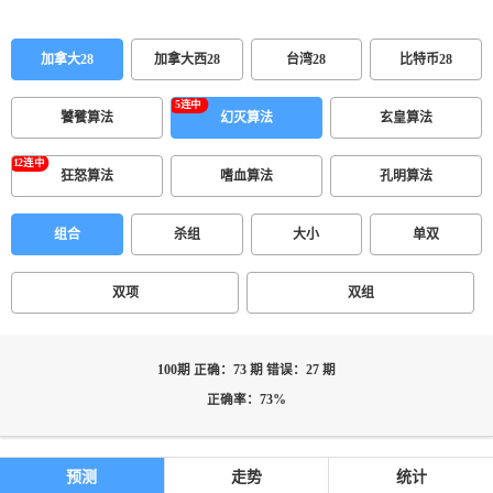
加拿大28
加拿大西28
台湾28
比特币28
饕餮算法
幻灭算法
玄皇算法
狂怒算法
嗜血算法
孔明算法
组合
杀组
大小
单双
双项
双组
100期 正确：73 期 错误：27 期
正确率：73%
预测
走势
统计