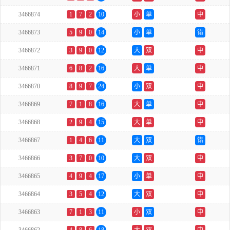
3466874
1
7
2
10
小
单
中
3466873
5
9
0
14
小
单
错
3466872
3
9
0
12
大
双
中
3466871
6
8
2
16
大
单
中
3466870
8
9
7
24
小
双
中
3466869
7
1
8
16
大
单
中
3466868
2
9
4
15
大
单
中
3466867
1
4
6
11
大
双
错
3466866
3
7
0
10
大
双
中
3466865
4
9
4
17
小
单
中
3466864
3
5
4
12
大
双
中
3466863
7
1
3
11
小
双
中