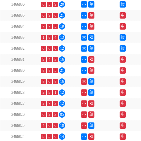
3466836
6
5
9
20
小
单
错
3466835
6
9
6
21
小
单
中
3466834
7
7
5
19
小
单
中
3466833
1
8
4
13
大
双
错
3466832
6
6
0
12
大
单
错
3466831
9
4
3
16
小
双
中
3466830
8
8
5
21
小
单
中
3466829
8
0
8
16
大
单
中
3466828
2
9
1
12
小
单
中
3466827
2
7
3
12
小
双
中
3466826
0
2
3
05
小
单
中
3466825
4
6
0
10
小
单
中
3466824
9
5
0
14
小
双
中