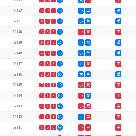
62153
1
3
9
13
大
单
中
62152
3
9
6
18
小
单
错
62151
6
7
3
16
小
单
错
62150
3
6
3
12
小
双
中
62149
9
9
3
21
小
双
错
62148
4
5
7
16
小
单
错
62147
4
3
3
10
大
双
中
62146
2
0
4
06
大
单
错
62145
7
2
1
10
小
双
中
62144
1
1
3
05
小
双
中
62143
4
1
1
06
小
双
中
62142
1
1
1
03
大
单
中
62141
1
5
3
09
小
单
中