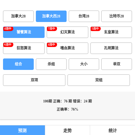
加拿大28
加拿大西28
台湾28
比特币28
饕餮算法
幻灭算法
玄皇算法
狂怒算法
嗜血算法
孔明算法
组合
杀组
大小
单双
双项
双组
100期 正确：76 期 错误：24 期
正确率：76%
预测
走势
统计