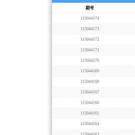
期号
115044174
115044173
115044172
115044171
115044170
115044169
115044168
115044167
115044166
115044165
115044164
115044163