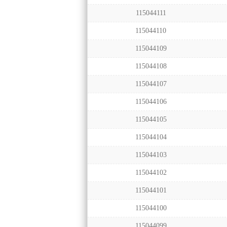
115044111
115044110
115044109
115044108
115044107
115044106
115044105
115044104
115044103
115044102
115044101
115044100
115044099