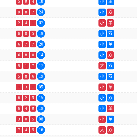
18
小
单
5
9
4
24
小
双
9
8
7
07
小
单
2
4
1
19
小
双
6
8
5
20
小
单
6
7
7
14
小
双
6
8
0
17
大
双
9
1
7
19
小
双
5
8
6
05
小
单
1
3
1
15
小
双
8
2
5
19
小
单
6
4
9
08
小
单
3
0
5
16
大
双
7
4
5