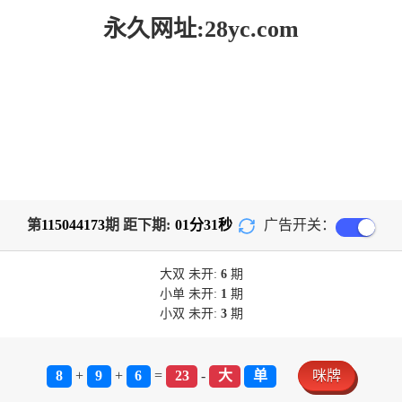
永久网址:28yc.com
第
115044173
期 距下期:
01
分
31
秒
广告开关：
大双
未开:
6
期
小单
未开:
1
期
小双
未开:
3
期
8
+
9
+
6
=
23
-
大
单
咪牌