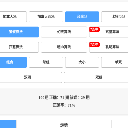
加拿大28
加拿大西28
台湾28
比特币28
饕餮算法
幻灭算法
玄皇算法
狂怒算法
嗜血算法
孔明算法
组合
杀组
大小
单双
双项
双组
100期 正确：71 期 错误：29 期
正确率：71%
走势