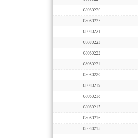
08080226
08080225
08080224
08080223
08080222
08080221
08080220
08080219
08080218
08080217
08080216
08080215