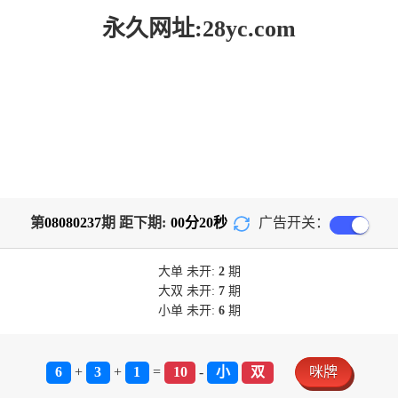
永久网址:28yc.com
第
08080237
期 距下期:
00
分
19
秒
广告开关：
大单
未开:
2
期
大双
未开:
7
期
小单
未开:
6
期
6
+
3
+
1
=
10
-
小
双
咪牌