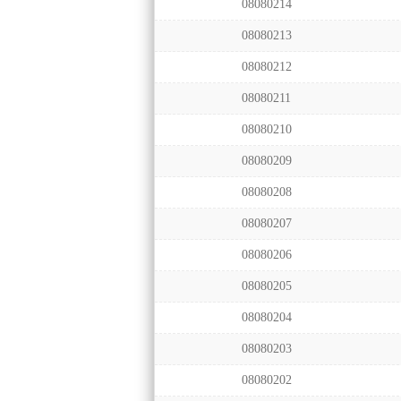
08080214
08080213
08080212
08080211
08080210
08080209
08080208
08080207
08080206
08080205
08080204
08080203
08080202