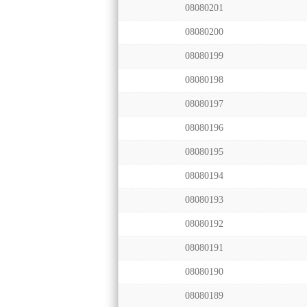
08080201
08080200
08080199
08080198
08080197
08080196
08080195
08080194
08080193
08080192
08080191
08080190
08080189