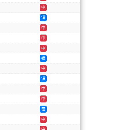
中
错
中
中
中
错
中
错
中
中
错
中
中