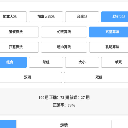
加拿大28
加拿大西28
台湾28
比特币28
饕餮算法
幻灭算法
玄皇算法
狂怒算法
嗜血算法
孔明算法
组合
杀组
大小
单双
双项
双组
100期 正确：73 期 错误：27 期
正确率：73%
走势