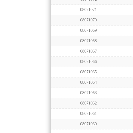
08071071
08071070
08071069
08071068
08071067
08071066
08071065
08071064
08071063
08071062
08071061
08071060