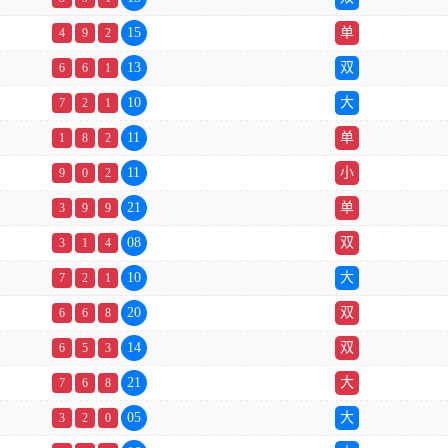
15
单
4
9
2
13
双
6
6
1
10
大
7
2
1
11
单
1
8
2
11
小
9
0
2
21
单
3
9
9
08
双
3
1
4
10
大
7
2
1
20
双
6
6
8
14
双
6
5
3
21
大
7
6
8
05
大
3
2
0