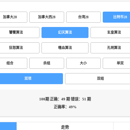
加拿大28
加拿大西28
台湾28
比特币28
饕餮算法
幻灭算法
玄皇算法
狂怒算法
嗜血算法
孔明算法
组合
杀组
大小
单双
双项
双组
100期 正确：49 期 错误：51 期
正确率：49%
走势