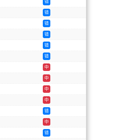
错
错
错
错
错
错
中
中
中
中
错
中
错