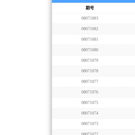
期号
08071083
08071082
08071081
08071080
08071079
08071078
08071077
08071076
08071075
08071074
08071073
08071072