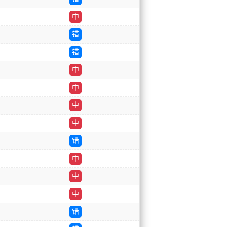
中
错
错
中
中
中
中
错
中
中
中
错