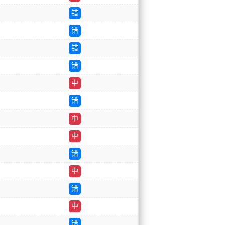
错
错
错
错
中
错
中
中
错
中
错
中
错