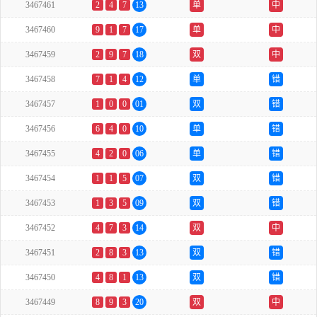
3467461
2
4
7
13
单
中
3467460
9
1
7
17
单
中
3467459
2
9
7
18
双
中
3467458
7
1
4
12
单
错
3467457
1
0
0
01
双
错
3467456
6
4
0
10
单
错
3467455
4
2
0
06
单
错
3467454
1
1
5
07
双
错
3467453
1
3
5
09
双
错
3467452
4
7
3
14
双
中
3467451
2
8
3
13
双
错
3467450
4
8
1
13
双
错
3467449
8
9
3
20
双
中