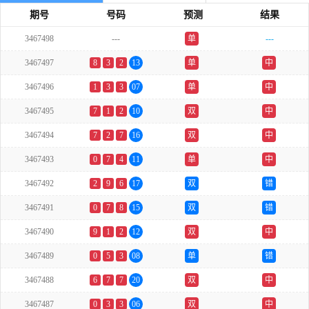
期号
号码
预测
结果
3467498
---
单
---
3467497
8
3
2
13
单
中
3467496
1
3
3
07
单
中
3467495
7
1
2
10
双
中
3467494
7
2
7
16
双
中
3467493
0
7
4
11
单
中
3467492
2
9
6
17
双
错
3467491
0
7
8
15
双
错
3467490
9
1
2
12
双
中
3467489
0
5
3
08
单
错
3467488
6
7
7
20
双
中
3467487
0
3
3
06
双
中