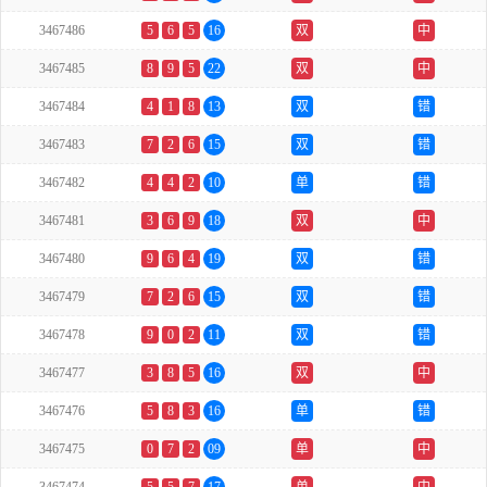
3467486
5
6
5
16
双
中
3467485
8
9
5
22
双
中
3467484
4
1
8
13
双
错
3467483
7
2
6
15
双
错
3467482
4
4
2
10
单
错
3467481
3
6
9
18
双
中
3467480
9
6
4
19
双
错
3467479
7
2
6
15
双
错
3467478
9
0
2
11
双
错
3467477
3
8
5
16
双
中
3467476
5
8
3
16
单
错
3467475
0
7
2
09
单
中