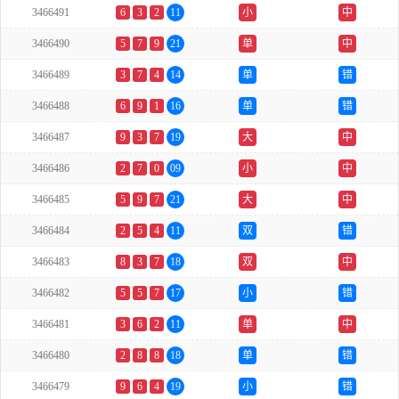
3466491
6
3
2
11
小
中
3466490
5
7
9
21
单
中
3466489
3
7
4
14
单
错
3466488
6
9
1
16
单
错
3466487
9
3
7
19
大
中
3466486
2
7
0
09
小
中
3466485
5
9
7
21
大
中
3466484
2
5
4
11
双
错
3466483
8
3
7
18
双
中
3466482
5
5
7
17
小
错
3466481
3
6
2
11
单
中
3466480
2
8
8
18
单
错
3466479
9
6
4
19
小
错