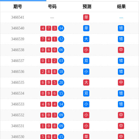
期号
号码
预测
结果
3466541
---
单
---
3466540
4
7
3
14
单
错
3466539
7
4
1
12
大
错
3466538
0
6
0
06
小
中
3466537
0
1
2
03
双
错
3466536
2
8
8
18
小
错
3466535
6
9
5
20
大
中
3466534
0
9
6
15
双
错
3466533
4
6
4
14
小
错
3466532
6
0
3
09
小
中
3466531
1
0
8
09
小
中
3466530
5
6
4
15
单
中