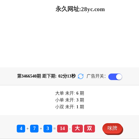
永久网址:28yc.com
第
3466540
期 距下期:
02
分
13
秒
广告开关：
大单
未开:
6
期
小单
未开:
3
期
小双
未开:
1
期
4
7
3
14
大
双
咪牌
+
+
=
-