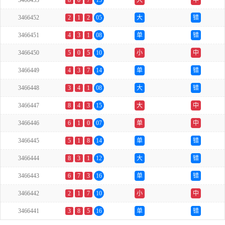
3466453
8
0
7
15
大
中
3466452
2
1
2
05
大
错
3466451
4
3
1
08
单
错
3466450
5
0
5
10
小
中
3466449
4
3
7
14
单
错
3466448
3
4
1
08
大
错
3466447
8
4
3
15
大
中
3466446
6
1
0
07
单
中
3466445
5
1
8
14
单
错
3466444
8
3
1
12
大
错
3466443
6
7
3
16
单
错
3466442
2
1
7
10
小
中
3466441
3
8
5
16
单
错