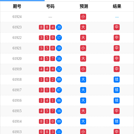
期号
号码
预测
结果
61924
---
小
---
双
61923
8
8
4
20
大
中
61922
3
5
9
17
大
中
61921
5
5
0
10
小
中
61920
4
5
7
16
大
中
61919
4
4
4
12
小
中
61918
1
6
2
09
大
错
61917
3
1
3
07
大
错
61916
1
4
1
06
大
错
61915
4
5
7
16
大
中
61914
8
1
0
09
大
错
61913
0
8
3
11
小
中