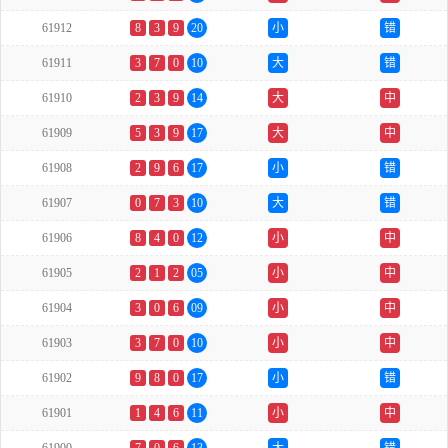
61912
8
3
9
20
小
错
61911
3
7
0
10
大
错
61910
2
3
9
14
大
中
61909
5
3
9
17
大
中
61908
2
9
6
17
小
错
61907
0
7
3
10
大
错
61906
8
4
0
12
小
中
61905
2
1
2
05
小
中
61904
3
0
6
09
小
中
61903
3
7
0
10
小
中
61902
9
8
0
17
小
错
61901
1
4
6
11
小
中