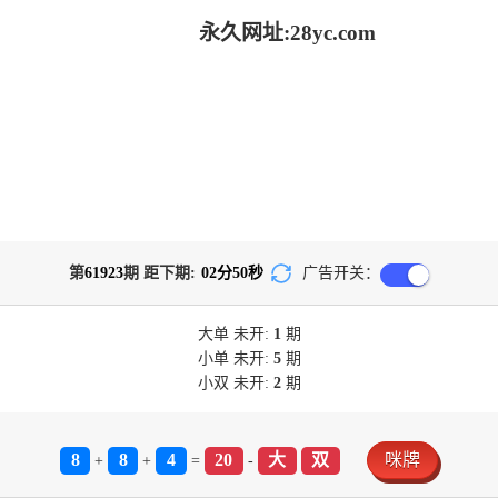
永久网址:28yc.com
第
61923
期 距下期:
02
分
50
秒
广告开关：
大单
未开:
1
期
小单
未开:
5
期
小双
未开:
2
期
8
8
4
20
大
双
咪牌
+
+
=
-