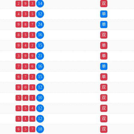
14
双
2
9
3
12
单
4
3
5
24
单
9
8
7
16
双
8
5
3
15
单
9
4
2
21
单
3
9
9
16
单
7
3
6
15
单
6
7
2
12
双
9
0
3
10
双
5
4
1
12
双
3
5
4
12
双
5
1
6
18
双
6
5
7