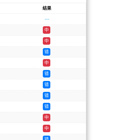
结果
---
中
中
错
中
错
错
错
错
中
中
错