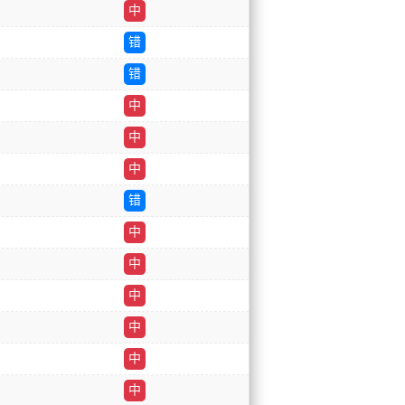
中
错
错
中
中
中
错
中
中
中
中
中
中