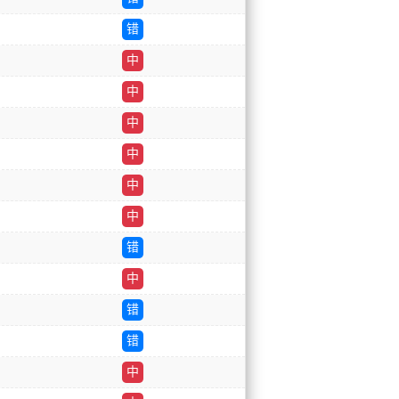
错
中
中
中
中
中
中
错
中
错
错
中