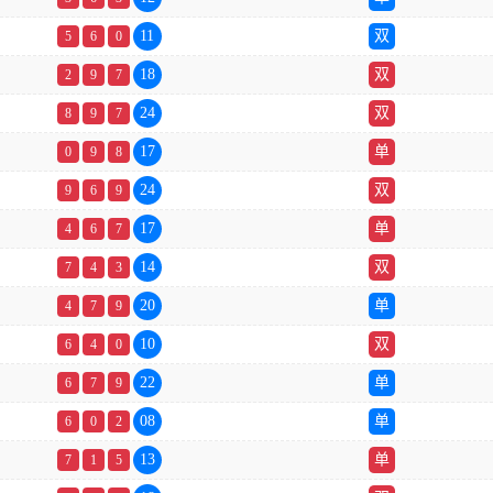
11
双
5
6
0
18
双
2
9
7
24
双
8
9
7
17
单
0
9
8
24
双
9
6
9
17
单
4
6
7
14
双
7
4
3
20
单
4
7
9
10
双
6
4
0
22
单
6
7
9
08
单
6
0
2
13
单
7
1
5