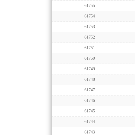
61755
61754
61753
61752
61751
61750
61749
61748
61747
61746
61745
61744
61743