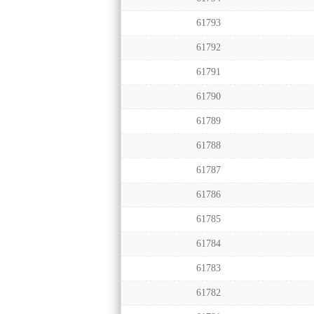
61793
61792
61791
61790
61789
61788
61787
61786
61785
61784
61783
61782