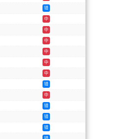
错
中
中
中
中
中
中
错
中
错
错
错
错