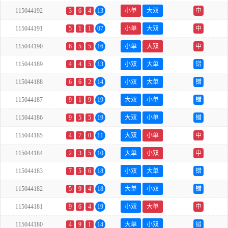
115044192
3
6
4
13
小单
大双
中
115044191
5
1
1
07
小单
大双
中
115044190
6
5
5
16
小单
大双
中
115044189
4
4
5
13
小双
大单
错
115044188
6
6
2
14
小双
大单
错
115044187
9
1
9
19
大双
小单
错
115044186
9
5
5
19
大双
小单
错
115044185
4
7
0
11
大双
小单
中
115044184
2
3
5
10
大单
小双
中
115044183
7
5
6
18
小双
大单
错
115044182
5
9
4
18
大单
小双
错
115044181
9
6
4
19
小双
大单
中
115044180
4
9
1
14
大单
小双
错