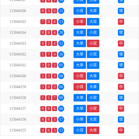
115044167
9
8
1
18
小双
大单
错
115044166
8
3
0
11
小双
大单
错
115044165
7
0
6
13
小单
大双
中
115044164
8
8
4
20
大单
小双
错
115044163
6
2
4
12
大单
小双
中
115044162
5
7
4
16
大单
小双
错
115044161
3
0
2
05
大单
小双
错
115044160
2
3
3
08
小双
大单
中
115044159
3
0
3
06
小双
大单
中
115044158
1
1
7
09
大单
小双
错
115044157
0
0
6
06
大单
小双
中
115044156
8
6
3
17
小单
大双
错
115044155
4
6
5
15
小双
大单
中