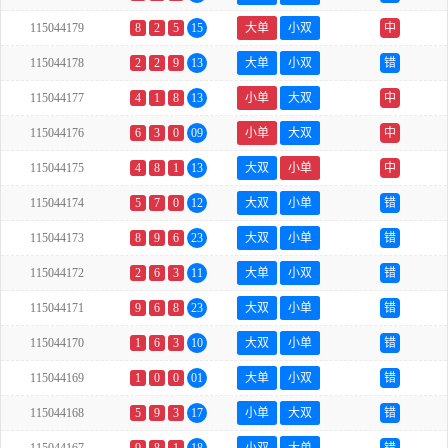
115044179
8
2
5
15
大单
小双
中
115044178
2
2
9
13
大单
小双
错
115044177
4
1
8
13
小单
大双
中
115044176
6
3
0
09
小单
大双
中
115044175
4
8
1
13
大双
小单
中
115044174
5
7
0
12
大双
小单
错
115044173
8
9
6
23
大双
小单
错
115044172
2
6
3
11
大单
小双
错
115044171
9
6
8
23
大双
小单
错
115044170
1
6
3
10
大双
小单
错
115044169
1
0
0
01
大单
小双
错
115044168
5
9
3
17
小单
大双
错