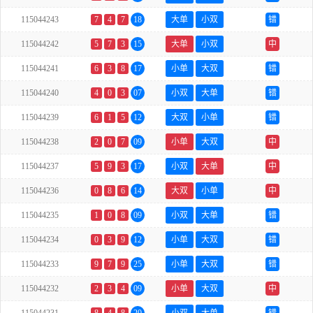
115044243
7
4
7
18
大单
小双
错
115044242
5
7
3
15
大单
小双
中
115044241
6
3
8
17
小单
大双
错
115044240
4
0
3
07
小双
大单
错
115044239
6
1
5
12
大双
小单
错
115044238
2
0
7
09
小单
大双
中
115044237
5
9
3
17
小双
大单
中
115044236
0
8
6
14
大双
小单
中
115044235
1
0
8
09
小双
大单
错
115044234
0
3
9
12
小单
大双
错
115044233
9
7
9
25
小单
大双
错
115044232
2
3
4
09
小单
大双
中