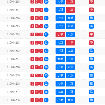
115044218
5
5
0
10
大单
小双
中
115044217
4
0
3
07
大双
小单
中
115044216
3
0
8
11
小双
大单
错
115044215
1
8
5
14
小双
大单
错
115044214
4
1
6
11
小单
大双
中
115044213
8
1
4
13
大双
小单
中
115044212
5
1
7
13
小双
大单
错
115044211
4
2
8
14
大单
小双
错
115044210
1
1
8
10
小单
大双
错
115044209
7
5
3
15
小单
大双
错
115044208
9
4
9
22
大单
小双
错
115044207
6
9
1
16
大单
小双
错
115044206
7
5
5
17
小单
大双
错