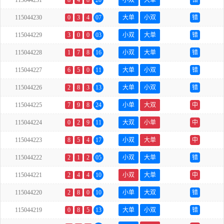
115044231
8
4
8
20
小双
大单
错
115044230
0
3
4
07
大单
小双
错
115044229
3
0
0
03
小双
大单
错
115044228
1
7
8
16
小双
大单
错
115044227
6
5
0
11
大单
小双
错
115044226
2
8
3
13
大单
小双
错
115044225
7
9
8
24
小单
大双
中
115044224
0
2
9
11
大双
小单
中
115044223
8
5
4
17
小双
大单
中
115044222
2
1
2
05
小双
大单
错
115044221
2
4
4
10
小双
大单
中
115044220
2
8
0
10
小单
大双
错
115044219
0
8
5
13
大单
小双
错