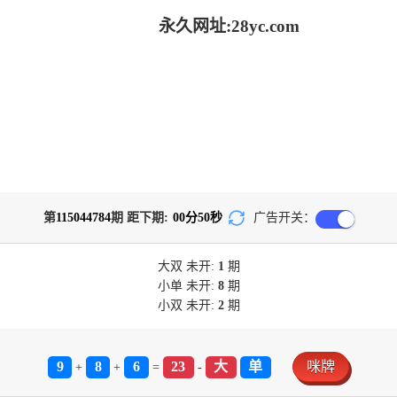
永久网址:28yc.com
第
115044784
期 距下期:
00
分
50
秒
广告开关：
大双
未开:
1
期
小单
未开:
8
期
小双
未开:
2
期
9
8
6
23
大
单
咪牌
+
+
=
-