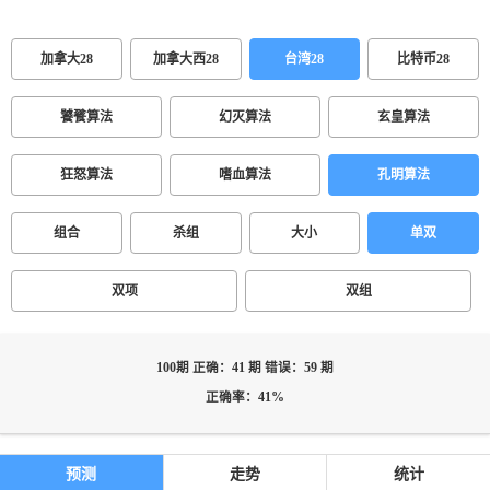
加拿大28
加拿大西28
台湾28
比特币28
饕餮算法
幻灭算法
玄皇算法
狂怒算法
嗜血算法
孔明算法
组合
杀组
大小
单双
双项
双组
100期 正确：41 期 错误：59 期
正确率：41%
预测
走势
统计