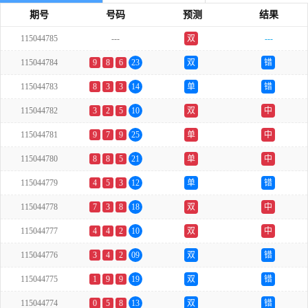
期号
号码
预测
结果
115044785
---
双
---
115044784
9
8
6
23
双
错
115044783
8
3
3
14
单
错
115044782
3
2
5
10
双
中
115044781
9
7
9
25
单
中
115044780
8
8
5
21
单
中
115044779
4
5
3
12
单
错
115044778
7
3
8
18
双
中
115044777
4
4
2
10
双
中
115044776
3
4
2
09
双
错
115044775
1
9
9
19
双
错
115044774
0
5
8
13
双
错