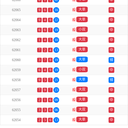
62066
0
1
1
02
殺
中
大单
62065
9
6
1
16
殺
中
大单
62064
9
4
9
22
殺
中
小双
62063
6
6
7
19
殺
中
大双
62062
1
4
5
10
殺
中
大单
62061
7
2
4
13
殺
中
大单
62060
3
7
9
19
殺
错
小双
62059
6
4
9
19
殺
中
大单
62058
9
5
7
21
殺
错
大双
62057
7
9
7
23
殺
中
大单
62056
2
1
6
09
殺
中
大双
62055
3
3
0
06
殺
中
大单
62054
2
5
6
13
殺
中