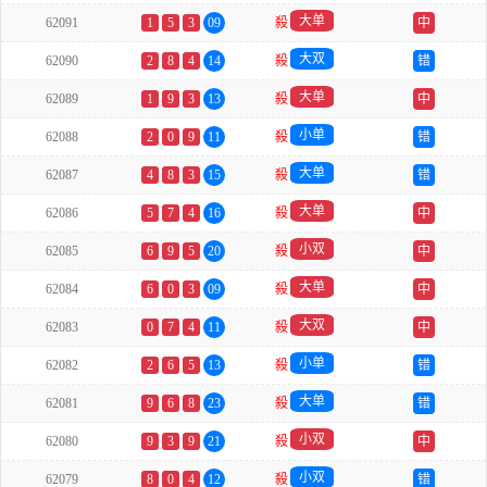
大单
62091
1
5
3
09
殺
中
大双
62090
2
8
4
14
殺
错
大单
62089
1
9
3
13
殺
中
小单
62088
2
0
9
11
殺
错
大单
62087
4
8
3
15
殺
错
大单
62086
5
7
4
16
殺
中
小双
62085
6
9
5
20
殺
中
大单
62084
6
0
3
09
殺
中
大双
62083
0
7
4
11
殺
中
小单
62082
2
6
5
13
殺
错
大单
62081
9
6
8
23
殺
错
小双
62080
9
3
9
21
殺
中
小双
62079
8
0
4
12
殺
错