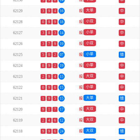
62130
5
9
0
14
殺
中
大单
62129
3
9
4
16
殺
中
小双
62128
0
9
9
18
殺
中
小单
62127
3
8
3
14
殺
中
小双
62126
3
7
9
19
殺
中
小单
62125
5
0
2
07
殺
错
小单
62124
8
9
2
19
殺
中
大双
62123
2
9
4
15
殺
中
小单
62122
0
9
6
15
殺
中
大单
62121
1
9
5
15
殺
错
大双
62120
9
1
7
17
殺
中
大双
62119
2
4
6
12
殺
中
大双
62118
9
9
6
24
殺
错