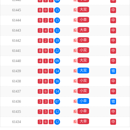
61446
0
2
2
04
殺
中
大双
61445
8
0
7
15
殺
中
小单
61444
9
2
4
15
殺
中
大单
61443
1
4
6
11
殺
中
小单
61442
8
2
9
19
殺
中
小双
61441
8
9
5
22
殺
中
大双
61440
4
1
4
09
殺
中
大双
61439
1
6
7
14
殺
错
小双
61438
7
8
1
16
殺
中
小双
61437
1
6
7
14
殺
中
小单
61436
3
3
1
07
殺
错
小单
61435
7
5
0
12
殺
中
大单
61434
5
6
1
12
殺
中