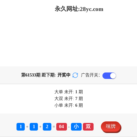
永久网址:28yc.com
第
61533
期 距下期:
开奖中
广告开关：
大单
未开:
1
期
大双
未开:
7
期
小单
未开:
6
期
1
1
2
04
小
双
咪牌
+
+
=
-