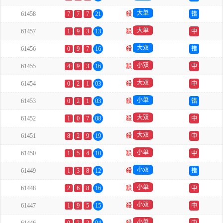
大单
61458
7
7
7
21
殺
错
大单
61457
1
9
3
13
殺
中
大双
61456
0
9
7
16
殺
错
小双
61455
4
9
3
16
殺
中
大双
61454
0
2
1
03
殺
中
小单
61453
0
2
1
03
殺
错
大双
61452
1
0
7
08
殺
中
大双
61451
8
2
9
19
殺
中
小单
61450
1
5
4
10
殺
中
小双
61449
1
3
8
12
殺
错
小单
61448
2
6
8
16
殺
中
小双
61447
1
9
5
15
殺
中
小单