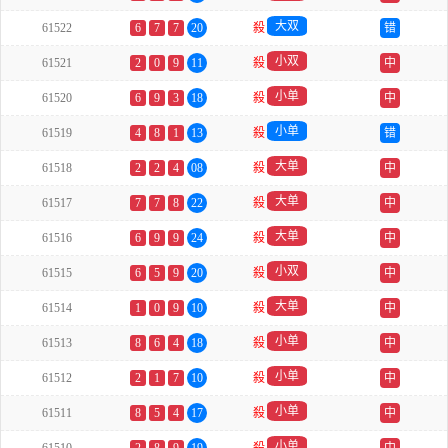
大双
61522
6
7
7
20
殺
错
小双
61521
2
0
9
11
殺
中
小单
61520
6
9
3
18
殺
中
小单
61519
4
8
1
13
殺
错
大单
61518
2
2
4
08
殺
中
大单
61517
7
7
8
22
殺
中
大单
61516
6
9
9
24
殺
中
小双
61515
6
5
9
20
殺
中
大单
61514
1
0
9
10
殺
中
小单
61513
8
6
4
18
殺
中
小单
61512
2
1
7
10
殺
中
小单
61511
8
5
4
17
殺
中
小单