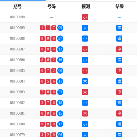
期号
号码
预测
结果
08100690
---
小
---
双
08100689
1
1
7
09
大
错
08100688
9
9
9
27
小
错
08100687
8
0
4
12
小
中
08100686
8
6
2
16
小
错
08100685
0
7
2
09
小
中
08100684
0
5
6
11
大
错
08100683
7
8
8
23
大
中
08100682
5
7
6
18
小
错
08100681
0
9
6
15
大
中
08100680
9
8
0
17
小
错
08100679
4
2
0
06
大
错