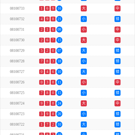
08100733
1
6
9
16
大
中
08100732
4
9
8
21
小
错
08100731
2
1
6
09
小
中
08100730
2
6
7
15
大
中
08100729
5
2
0
07
大
错
08100728
7
8
3
18
小
错
08100727
0
4
6
10
大
错
08100726
0
3
8
11
小
中
08100725
7
8
0
15
小
错
08100724
9
7
8
24
大
中
08100723
3
9
8
20
小
错
08100722
1
7
2
10
大
错