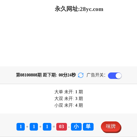
永久网址:28yc.com
第
08100808
期 距下期:
00
分
24
秒
广告开关：
大单
未开:
1
期
大双
未开:
3
期
小双
未开:
4
期
1
1
1
03
小
单
咪牌
+
+
=
-