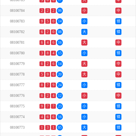
08100785
3
8
6
17
大
中
08100784
2
2
2
06
小
中
08100783
9
5
0
14
小
错
08100782
6
2
0
08
大
错
08100781
6
4
6
16
大
中
08100780
3
8
4
15
小
错
08100779
6
2
6
14
大
中
08100778
5
9
6
20
大
中
08100777
8
7
9
24
小
错
08100776
6
2
4
12
小
中
08100775
9
7
7
23
小
错
08100774
4
6
6
16
小
错
08100773
1
3
1
05
大
错