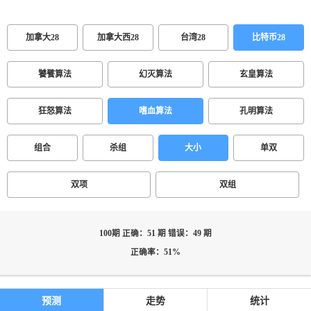
加拿大28
加拿大西28
台湾28
比特币28
饕餮算法
幻灭算法
玄皇算法
狂怒算法
嗜血算法
孔明算法
组合
杀组
大小
单双
双项
双组
100期 正确：51 期 错误：49 期
正确率：51%
预测
走势
统计