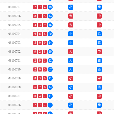
08100797
7
7
4
18
小
错
08100796
8
1
5
14
大
中
08100795
4
3
9
16
大
中
08100794
6
6
8
20
小
错
08100793
5
9
0
14
小
错
08100792
9
2
8
19
大
中
08100791
2
9
1
12
大
错
08100790
2
0
5
07
大
错
08100789
8
3
0
11
小
中
08100788
6
2
6
14
小
错
08100787
0
4
7
11
小
中
08100786
7
7
7
21
小
错