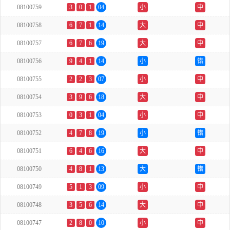
08100759
3
0
1
04
小
中
08100758
6
7
1
14
大
中
08100757
6
7
6
19
大
中
08100756
9
4
1
14
小
错
08100755
2
2
3
07
小
中
08100754
3
9
6
18
大
中
08100753
0
3
1
04
小
中
08100752
4
7
8
19
小
错
08100751
6
4
6
16
大
中
08100750
4
8
1
13
大
错
08100749
5
1
3
09
小
中
08100748
3
5
6
14
大
中
08100747
2
8
0
10
小
中