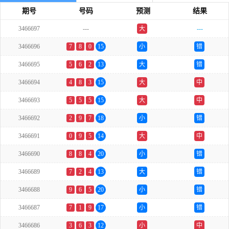
期号
号码
预测
结果
3466697
---
大
---
单
3466696
7
8
0
15
小
错
3466695
5
6
2
13
大
错
3466694
4
8
3
15
大
中
3466693
5
5
5
15
大
中
3466692
2
9
7
18
小
错
3466691
0
9
5
14
大
中
3466690
8
8
4
20
小
错
3466689
7
2
4
13
大
错
3466688
9
6
5
20
小
错
3466687
7
1
9
17
小
错
3466686
3
6
3
12
小
中