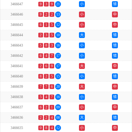
3466647
9
3
9
21
小
错
3466646
9
2
2
13
小
中
3466645
6
1
5
12
小
中
3466644
2
3
5
10
大
错
3466643
5
8
3
16
小
错
3466642
6
4
7
17
小
错
3466641
2
6
9
17
大
中
3466640
8
2
5
15
小
错
3466639
7
7
6
20
大
中
3466638
5
4
7
16
小
错
3466637
6
2
1
09
小
中
3466636
2
2
4
08
大
错
3466635
0
8
4
12
小
中