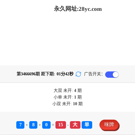
永久网址:28yc.com
第
3466696
期 距下期:
01
分
42
秒
广告开关：
大双
未开:
4
期
小单
未开:
1
期
小双
未开:
10
期
7
8
0
15
大
单
咪牌
+
+
=
-