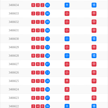
3466634
0
3
2
05
大
错
3466633
2
2
2
06
小
中
3466632
5
1
3
09
小
中
3466631
4
3
2
09
小
中
3466630
2
8
7
17
小
错
3466629
3
1
9
13
小
中
3466628
9
2
7
18
小
错
3466627
0
6
1
07
小
中
3466626
3
3
7
13
小
中
3466625
6
5
9
20
大
中
3466624
9
1
6
16
大
中
3466623
0
1
6
07
小
中
3466622
2
4
0
06
大
错