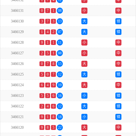
3466132
1
7
4
12
小
中
3466131
0
7
1
08
小
中
3466130
3
7
3
13
大
错
3466129
1
4
2
07
大
错
3466128
9
1
1
11
小
中
3466127
2
5
1
08
小
中
3466126
0
7
8
15
大
中
3466125
5
0
7
12
大
错
3466124
6
4
9
19
大
中
3466123
5
5
6
16
小
错
3466122
2
4
6
12
大
错
3466121
9
1
8
18
小
错
3466120
9
8
5
22
大
中