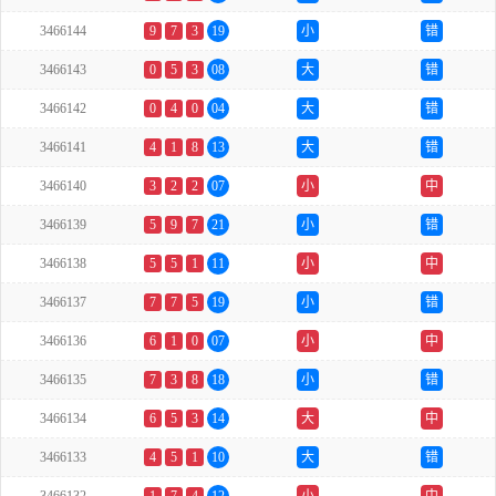
3466144
9
7
3
19
小
错
3466143
0
5
3
08
大
错
3466142
0
4
0
04
大
错
3466141
4
1
8
13
大
错
3466140
3
2
2
07
小
中
3466139
5
9
7
21
小
错
3466138
5
5
1
11
小
中
3466137
7
7
5
19
小
错
3466136
6
1
0
07
小
中
3466135
7
3
8
18
小
错
3466134
6
5
3
14
大
中
3466133
4
5
1
10
大
错