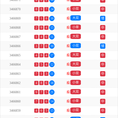
3466871
6
8
2
16
殺
中
小双
3466870
8
9
7
24
殺
中
大双
3466869
7
1
8
16
殺
错
小单
3466868
2
9
4
15
殺
中
大双
3466867
1
4
6
11
殺
中
小双
3466866
3
7
0
10
殺
错
大双
3466865
4
9
4
17
殺
中
大双
3466864
3
5
4
12
殺
中
小双
3466863
7
1
3
11
殺
中
小单
3466862
4
8
6
18
殺
中
大双
3466861
9
7
5
21
殺
中
小单
3466860
7
1
6
14
殺
中
小双
3466859
4
6
5
15
殺
中