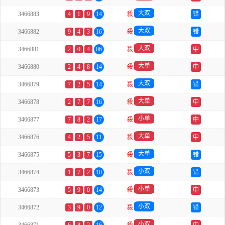
大双
3466883
4
1
9
14
殺
错
大双
3466882
9
4
3
16
殺
错
大双
3466881
2
0
4
06
殺
中
大单
3466880
2
4
8
14
殺
中
大双
3466879
7
2
5
14
殺
错
大单
3466878
2
7
7
16
殺
中
小单
3466877
7
8
2
17
殺
中
大单
3466876
4
2
5
11
殺
中
大单
3466875
5
3
7
15
殺
错
小双
3466874
1
7
2
10
殺
错
小单
3466873
5
9
0
14
殺
中
小双
3466872
3
9
0
12
殺
错
小双