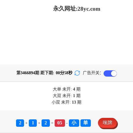
永久网址:28yc.com
第
3466894
期 距下期:
00
分
58
秒
广告开关：
大单
未开:
4
期
大双
未开:
1
期
小双
未开:
13
期
2
1
2
05
小
单
咪牌
+
+
=
-