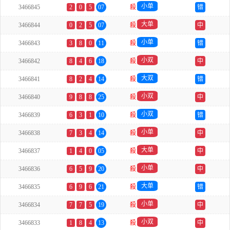
小单
3466845
2
0
5
07
殺
错
大单
3466844
0
2
5
07
殺
中
小单
3466843
3
8
0
11
殺
错
小双
3466842
8
4
6
18
殺
中
大双
3466841
8
2
4
14
殺
错
小双
3466840
9
8
8
25
殺
中
小双
3466839
6
3
1
10
殺
错
小单
3466838
7
3
4
14
殺
中
大单
3466837
1
4
0
05
殺
中
小单
3466836
6
5
9
20
殺
中
大单
3466835
6
9
6
21
殺
错
小单
3466834
7
7
5
19
殺
中
小双
3466833
1
8
4
13
殺
中