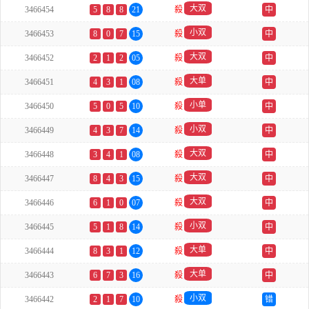
大双
3466454
5
8
8
21
殺
中
小双
3466453
8
0
7
15
殺
中
大双
3466452
2
1
2
05
殺
中
大单
3466451
4
3
1
08
殺
中
小单
3466450
5
0
5
10
殺
中
小双
3466449
4
3
7
14
殺
中
大双
3466448
3
4
1
08
殺
中
大双
3466447
8
4
3
15
殺
中
大双
3466446
6
1
0
07
殺
中
小双
3466445
5
1
8
14
殺
中
大单
3466444
8
3
1
12
殺
中
大单
3466443
6
7
3
16
殺
中
小双
3466442
2
1
7
10
殺
错