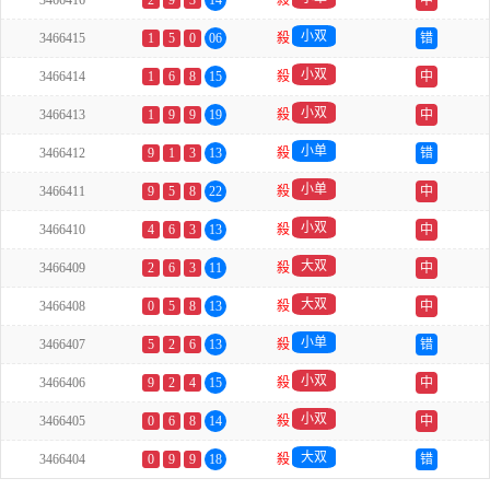
3466416
2
9
3
14
殺
中
小双
3466415
1
5
0
06
殺
错
小双
3466414
1
6
8
15
殺
中
小双
3466413
1
9
9
19
殺
中
小单
3466412
9
1
3
13
殺
错
小单
3466411
9
5
8
22
殺
中
小双
3466410
4
6
3
13
殺
中
大双
3466409
2
6
3
11
殺
中
大双
3466408
0
5
8
13
殺
中
小单
3466407
5
2
6
13
殺
错
小双
3466406
9
2
4
15
殺
中
小双
3466405
0
6
8
14
殺
中
大双
3466404
0
9
9
18
殺
错