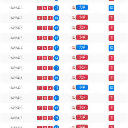
大单
3466428
8
6
9
23
殺
错
小单
3466427
4
5
1
10
殺
中
大双
3466426
3
9
3
15
殺
中
小单
3466425
5
8
2
15
殺
中
大单
3466424
5
6
6
17
殺
错
小单
3466423
6
8
0
14
殺
中
小双
3466422
9
6
7
22
殺
中
大双
3466421
9
8
2
19
殺
中
小单
3466420
0
1
4
05
殺
错
大双
3466419
0
8
3
11
殺
中
小双
3466418
6
9
0
15
殺
中
大单
3466417
3
0
6
09
殺
中
小单