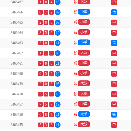
大双
3466467
1
8
4
13
殺
中
小单
3466466
0
7
2
09
殺
错
小单
3466465
2
0
6
08
殺
中
小单
3466464
8
5
6
19
殺
中
小单
3466463
3
0
8
11
殺
错
大双
3466462
1
1
6
08
殺
中
小单
3466461
7
8
6
21
殺
中
小单
3466460
0
5
5
10
殺
中
大双
3466459
2
0
3
05
殺
中
大单
3466458
5
5
8
18
殺
中
小单
3466457
7
5
7
19
殺
中
大单
3466456
6
8
7
21
殺
错
大双
3466455
5
3
3
11
殺
中