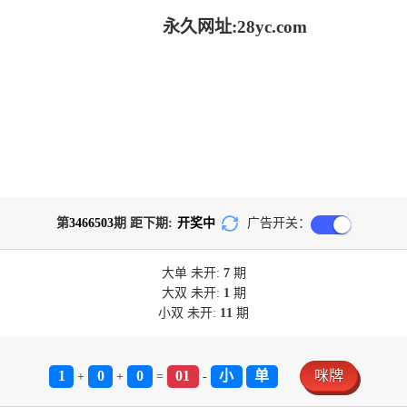
永久网址:28yc.com
第
3466503
期 距下期:
开奖中
广告开关：
大单
未开:
7
期
大双
未开:
1
期
小双
未开:
11
期
1
0
0
01
小
单
咪牌
+
+
=
-