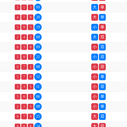
09
大
单
5
1
3
20
大
单
4
7
9
19
小
单
5
9
5
08
大
双
2
4
2
09
小
双
6
3
0
21
小
双
5
9
7
08
小
双
0
7
1
12
小
单
5
7
0
11
小
双
3
3
5
06
小
单
5
0
1
08
小
单
2
1
5
25
大
双
9
7
9
24
大
双
8
8
8