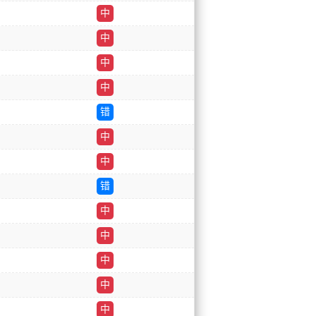
中
中
中
中
错
中
中
错
中
中
中
中
中