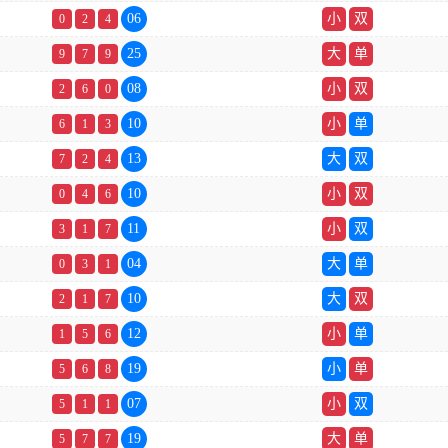
06
小
双
0
2
4
25
大
单
9
7
9
08
小
双
2
6
0
10
小
单
6
1
3
13
大
双
7
2
4
10
小
双
0
4
6
11
小
双
3
1
7
04
大
单
0
3
1
10
大
双
2
1
7
12
小
单
1
5
6
19
小
单
5
6
8
07
小
双
5
1
1
19
大
单
5
7
7