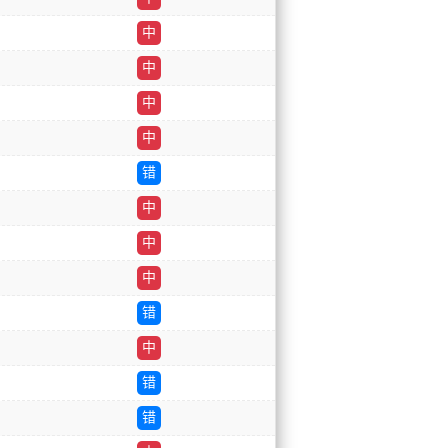
中
中
中
中
错
中
中
中
错
中
错
错