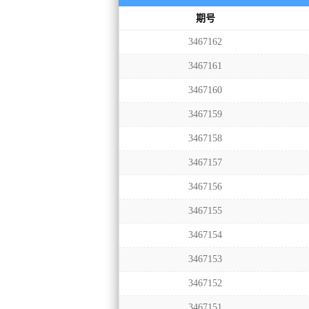
期号
3467162
3467161
3467160
3467159
3467158
3467157
3467156
3467155
3467154
3467153
3467152
3467151