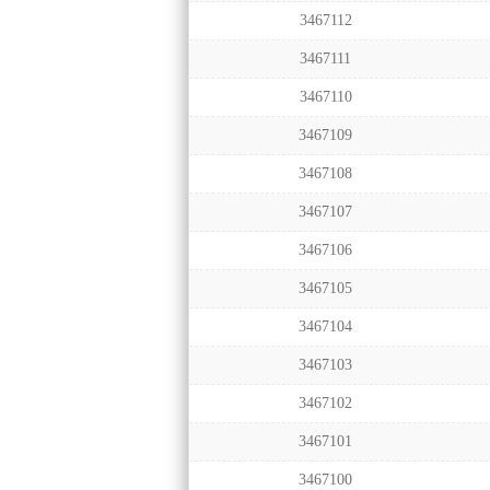
3467112
3467111
3467110
3467109
3467108
3467107
3467106
3467105
3467104
3467103
3467102
3467101
3467100