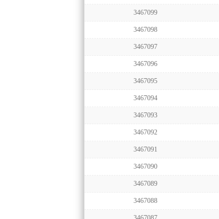
3467099
3467098
3467097
3467096
3467095
3467094
3467093
3467092
3467091
3467090
3467089
3467088
3467087