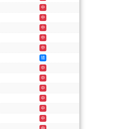
中
中
中
中
中
错
中
中
中
中
中
中
中