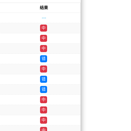
结果
---
中
中
中
错
中
错
错
中
中
中
中