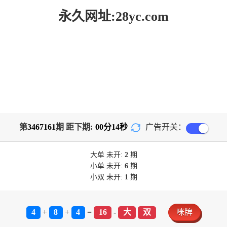
永久网址:28yc.com
第
3467161
期 距下期:
00
分
14
秒
广告开关：
大单
未开:
2
期
小单
未开:
6
期
小双
未开:
1
期
4
+
8
+
4
=
16
-
大
双
咪牌