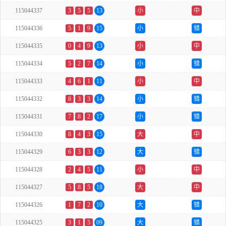
115044337
3
5
5
13
小
中
115044336
5
1
9
15
小
错
115044335
0
4
9
13
小
中
115044334
5
2
7
14
小
错
115044333
4
6
1
11
小
中
115044332
8
3
3
14
小
错
115044331
7
8
2
17
小
错
115044330
8
4
3
15
大
中
115044329
6
3
3
12
大
错
115044328
2
4
5
11
小
中
115044327
5
8
5
18
大
中
115044326
1
7
2
10
大
错
115044325
3
1
5
09
大
错