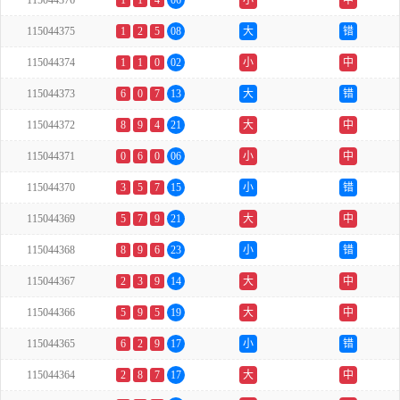
115044376
1
1
4
06
小
中
115044375
1
2
5
08
大
错
115044374
1
1
0
02
小
中
115044373
6
0
7
13
大
错
115044372
8
9
4
21
大
中
115044371
0
6
0
06
小
中
115044370
3
5
7
15
小
错
115044369
5
7
9
21
大
中
115044368
8
9
6
23
小
错
115044367
2
3
9
14
大
中
115044366
5
9
5
19
大
中
115044365
6
2
9
17
小
错
115044364
2
8
7
17
大
中