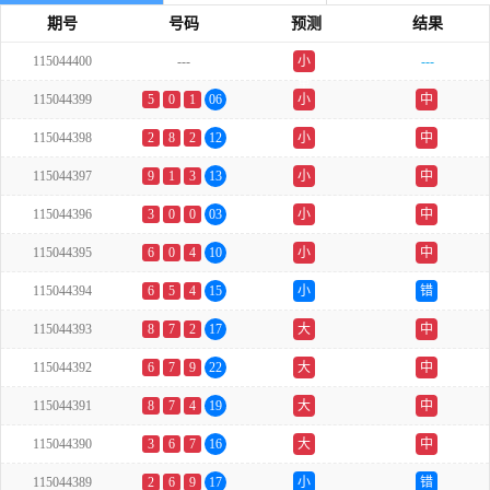
期号
号码
预测
结果
115044400
---
小
---
单
115044399
5
0
1
06
小
中
115044398
2
8
2
12
小
中
115044397
9
1
3
13
小
中
115044396
3
0
0
03
小
中
115044395
6
0
4
10
小
中
115044394
6
5
4
15
小
错
115044393
8
7
2
17
大
中
115044392
6
7
9
22
大
中
115044391
8
7
4
19
大
中
115044390
3
6
7
16
大
中
115044389
2
6
9
17
小
错