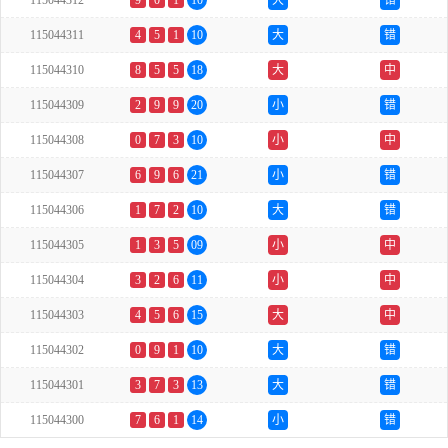
115044312
9
0
1
10
大
错
115044311
4
5
1
10
大
错
115044310
8
5
5
18
大
中
115044309
2
9
9
20
小
错
115044308
0
7
3
10
小
中
115044307
6
9
6
21
小
错
115044306
1
7
2
10
大
错
115044305
1
3
5
09
小
中
115044304
3
2
6
11
小
中
115044303
4
5
6
15
大
中
115044302
0
9
1
10
大
错
115044301
3
7
3
13
大
错
115044300
7
6
1
14
小
错