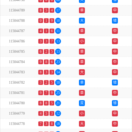
115044790
6
0
0
06
大
错
115044789
8
5
4
17
单
中
115044788
0
1
9
10
大
错
115044787
4
1
6
11
单
中
115044786
3
3
7
13
小
中
115044785
6
2
5
13
单
中
115044784
9
8
6
23
单
中
115044783
8
3
3
14
大
中
115044782
3
2
5
10
单
错
115044781
9
7
9
25
单
中
115044780
8
8
5
21
双
错
115044779
4
5
3
12
小
中
115044778
7
3
8
18
大
中