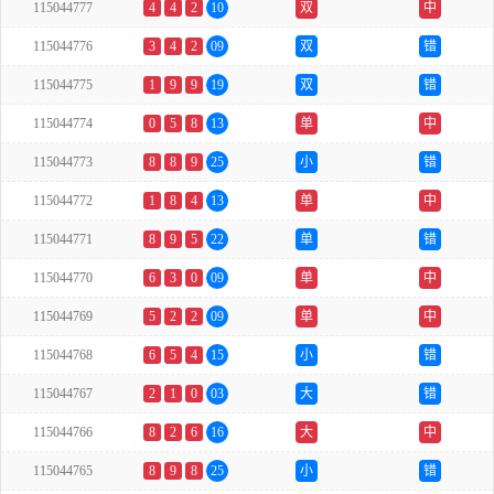
115044777
4
4
2
10
双
中
115044776
3
4
2
09
双
错
115044775
1
9
9
19
双
错
115044774
0
5
8
13
单
中
115044773
8
8
9
25
小
错
115044772
1
8
4
13
单
中
115044771
8
9
5
22
单
错
115044770
6
3
0
09
单
中
115044769
5
2
2
09
单
中
115044768
6
5
4
15
小
错
115044767
2
1
0
03
大
错
115044766
8
2
6
16
大
中
115044765
8
9
8
25
小
错