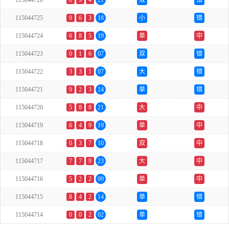
115044726
8
9
4
21
双
错
115044725
9
6
3
18
小
错
115044724
6
8
5
19
单
中
115044723
0
1
6
07
双
错
115044722
3
3
1
07
大
错
115044721
9
2
3
14
单
错
115044720
5
8
8
21
大
中
115044719
6
4
9
19
单
中
115044718
0
3
7
10
双
中
115044717
7
7
9
23
大
中
115044716
5
2
2
09
单
中
115044715
8
4
2
14
单
错
115044714
0
0
2
02
单
错