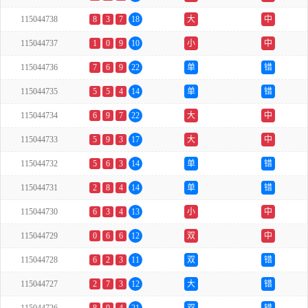
115044738
8
3
7
18
大
中
115044737
1
0
9
10
小
中
115044736
7
6
9
22
单
错
115044735
5
5
4
14
单
错
115044734
6
9
7
22
大
中
115044733
5
9
3
17
大
中
115044732
5
6
3
14
单
错
115044731
2
8
4
14
单
错
115044730
6
3
4
13
小
中
115044729
0
6
6
12
双
中
115044728
6
2
3
11
双
错
115044727
2
7
3
12
大
错