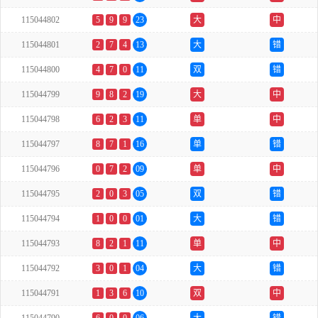
115044802
5
9
9
23
大
中
115044801
2
7
4
13
大
错
115044800
4
7
0
11
双
错
115044799
9
8
2
19
大
中
115044798
6
2
3
11
单
中
115044797
8
7
1
16
单
错
115044796
0
7
2
09
单
中
115044795
2
0
3
05
双
错
115044794
1
0
0
01
大
错
115044793
8
2
1
11
单
中
115044792
3
0
1
04
大
错
115044791
1
3
6
10
双
中