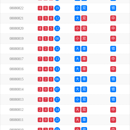
08080822
4
8
7
19
小
双
错
08080821
1
3
8
12
大
双
中
08080820
4
3
5
12
小
双
中
08080819
6
1
1
08
小
双
中
08080818
9
2
1
12
大
单
错
08080817
7
3
3
13
大
单
中
08080816
0
4
9
13
大
单
中
08080815
3
2
1
06
大
单
错
08080814
3
0
4
07
大
双
错
08080813
6
7
4
17
小
双
错
08080812
2
4
8
14
大
双
中
08080811
4
9
9
22
大
单
中