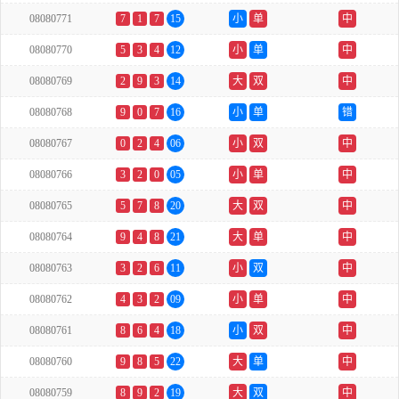
08080771
7
1
7
15
小
单
中
08080770
5
3
4
12
小
单
中
08080769
2
9
3
14
大
双
中
08080768
9
0
7
16
小
单
错
08080767
0
2
4
06
小
双
中
08080766
3
2
0
05
小
单
中
08080765
5
7
8
20
大
双
中
08080764
9
4
8
21
大
单
中
08080763
3
2
6
11
小
双
中
08080762
4
3
2
09
小
单
中
08080761
8
6
4
18
小
双
中
08080760
9
8
5
22
大
单
中
08080759
8
9
2
19
大
双
中