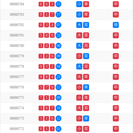
08080784
6
6
3
15
小
单
中
08080783
9
1
7
17
小
单
中
08080782
0
3
4
07
大
双
错
08080781
5
8
9
22
大
双
中
08080780
3
0
3
06
大
双
中
08080779
1
2
6
09
小
双
中
08080778
0
3
1
04
大
双
中
08080777
9
8
4
21
大
单
中
08080776
5
7
0
12
小
单
中
08080775
7
1
1
09
小
单
中
08080774
5
6
7
18
大
双
中
08080773
5
1
6
12
小
单
中
08080772
0
1
1
02
小
双
中