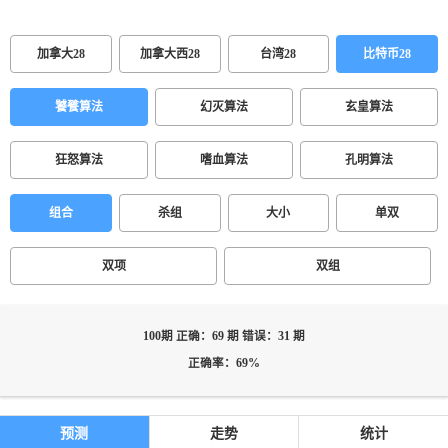
加拿大28
加拿大西28
台湾28
比特币28
饕餮算法
幻灭算法
玄皇算法
狂怒算法
嗜血算法
孔明算法
组合
杀组
大小
单双
双项
双组
100期 正确：69 期 错误：31 期
正确率：69%
预测
走势
统计