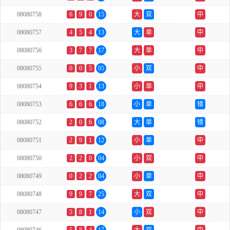
08080758
6
9
0
15
大
双
中
08080757
4
5
4
13
大
单
中
08080756
3
7
7
17
大
单
中
08080755
0
0
5
05
小
双
中
08080754
9
3
1
13
小
单
中
08080753
6
6
6
18
小
单
错
08080752
2
0
6
08
大
单
错
08080751
2
9
1
12
小
单
中
08080750
2
2
0
04
小
双
中
08080749
0
2
2
04
小
单
中
08080748
9
9
7
25
大
双
中
08080747
5
8
1
14
小
双
中