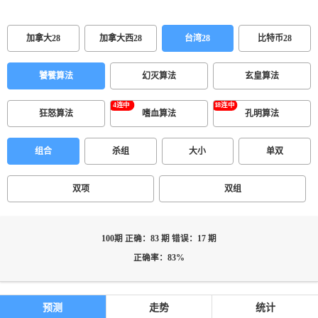
加拿大28
加拿大西28
台湾28
比特币28
饕餮算法
幻灭算法
玄皇算法
狂怒算法
嗜血算法
孔明算法
组合
杀组
大小
单双
双项
双组
100期 正确：83 期 错误：17 期
正确率：83%
预测
走势
统计