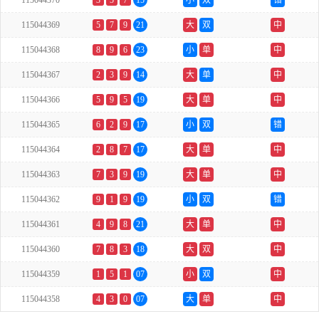
115044370
3
5
7
15
小
双
错
115044369
5
7
9
21
大
双
中
115044368
8
9
6
23
小
单
中
115044367
2
3
9
14
大
单
中
115044366
5
9
5
19
大
单
中
115044365
6
2
9
17
小
双
错
115044364
2
8
7
17
大
单
中
115044363
7
3
9
19
大
单
中
115044362
9
1
9
19
小
双
错
115044361
4
9
8
21
大
单
中
115044360
7
8
3
18
大
双
中
115044359
1
5
1
07
小
双
中
115044358
4
3
0
07
大
单
中