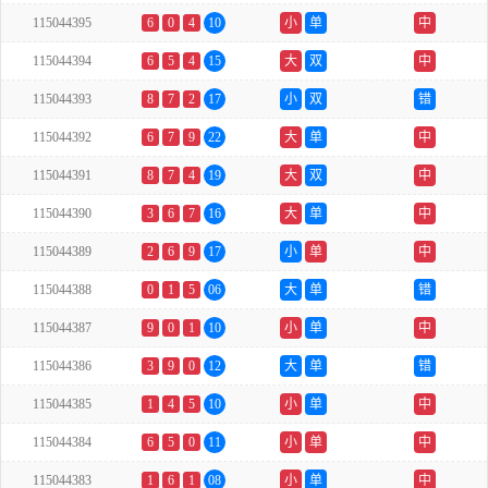
115044395
6
0
4
10
小
单
中
115044394
6
5
4
15
大
双
中
115044393
8
7
2
17
小
双
错
115044392
6
7
9
22
大
单
中
115044391
8
7
4
19
大
双
中
115044390
3
6
7
16
大
单
中
115044389
2
6
9
17
小
单
中
115044388
0
1
5
06
大
单
错
115044387
9
0
1
10
小
单
中
115044386
3
9
0
12
大
单
错
115044385
1
4
5
10
小
单
中
115044384
6
5
0
11
小
单
中
115044383
1
6
1
08
小
单
中