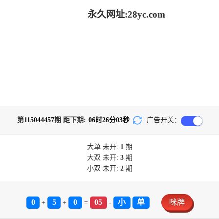
永久网址:28yc.com
第
115044457
期 距下期:
06
时
26
分
03
秒
广告开关：
大单
未开:
1
期
大双
未开:
3
期
小双
未开:
2
期
0
5
0
05
小
单
咪牌
+
+
=
-