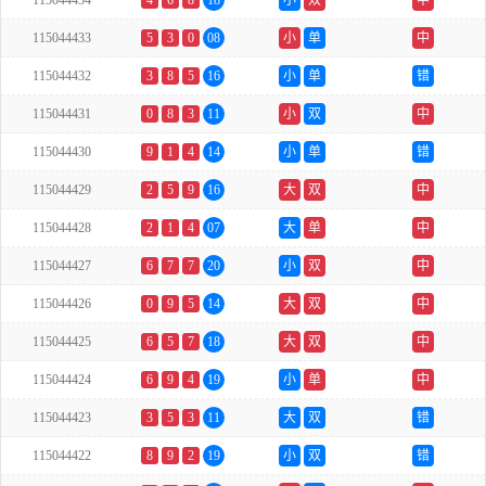
115044434
4
6
8
18
小
双
中
115044433
5
3
0
08
小
单
中
115044432
3
8
5
16
小
单
错
115044431
0
8
3
11
小
双
中
115044430
9
1
4
14
小
单
错
115044429
2
5
9
16
大
双
中
115044428
2
1
4
07
大
单
中
115044427
6
7
7
20
小
双
中
115044426
0
9
5
14
大
双
中
115044425
6
5
7
18
大
双
中
115044424
6
9
4
19
小
单
中
115044423
3
5
3
11
大
双
错
115044422
8
9
2
19
小
双
错